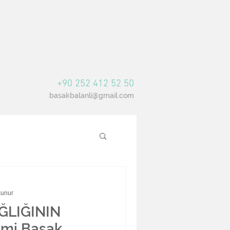
+90 252 412 52 50
basakbalanli@gmail.com
kunur
AĞLIĞININ
imi Başak