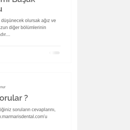
u
 düşünecek olursak ağız ve
zun diğer bölümlerinin
ır....
unur
orular ?
tiğiniz soruların cevaplarını,
.marmarisdental.com'u