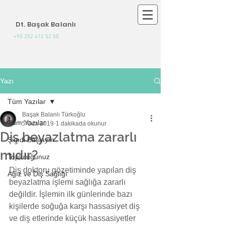
Dt. Başak Balanlı
+90 252 412 52 50
Yazı
Tüm Yazılar
Başak Balanlı Türkoğlu
Tüm Yazılar
5 Oca 2019
1 dakikada okunur
Diş beyazlatma zararlı
Şimdi Başlayın
mıdır?
Topluluğunuz
Diş doktoru gözetiminde yapılan diş 
Ağız ve Diş Sağlığı
beyazlatma işlemi sağlığa zararlı 
değildir. İşlemin ilk günlerinde bazı 
kişilerde soğuğa karşı hassasiyet diş 
ve diş etlerinde küçük hassasiyetler 