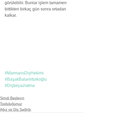
görülebilir. Bunlar işlem tamamen 
bittikten birkaç gün sonra ortadan 
kalkar.
#MarmarisDişHekimi
#BaşakBalanlıtürkoğlu
#Dişbeyazlatma
Şimdi Başlayın
Topluluğunuz
Ağız ve Diş Sağlığı