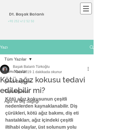
Dt. Başak Balanlı
+90 252 412 52 50
Yazı
Tüm Yazılar
Başak Balanlı Türkoğlu
Tüm Yazılar
4 Oca 2019
1 dakikada okunur
Kötü ağız kokusu tedavi
Şimdi Başlayın
edilebilir mi?
Topluluğunuz
Kötü ağız kokusunun çeşitli 
Ağız ve Diş Sağlığı
nedenlerden kaynaklanabilir. Diş 
çürükleri, kötü ağız bakımı, diş eti 
hastalıkları, ağız içindeki çeşitli 
iltihabi olaylar, üst solunum yolu 